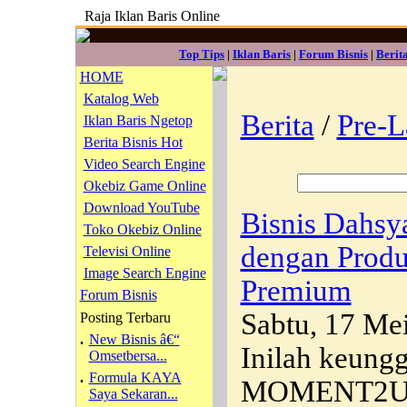
Raja Iklan Baris Online
Top Tips
|
Iklan Baris
|
Forum Bisnis
|
Berit
HOME
Katalog Web
Berita
/
Pre-
Iklan Baris Ngetop
Berita Bisnis Hot
Video Search Engine
Okebiz Game Online
Download YouTube
Bisnis Dahs
Toko Okebiz Online
dengan Produ
Televisi Online
Image Search Engine
Premium
Forum Bisnis
Sabtu, 17 Me
Posting Terbaru
.
New Bisnis â€“
Inilah keungg
Omsetbersa...
.
Formula KAYA
MOMENT2U. B
Saya Sekaran...