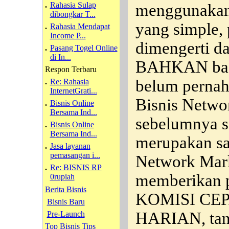
.
Rahasia Sulap
menggunakan
dibongkar T...
yang simple,
.
Rahasia Mendapat
Income P...
dimengerti da
.
Pasang Togel Online
di In...
BAHKAN bag
Respon Terbaru
belum pernah
.
Re: Rahasia
InternetGrati...
Bisnis Netwo
.
Bisnis Online
Bersama Ind...
sebelumnya se
.
Bisnis Online
Bersama Ind...
merupakan sa
.
Jasa layanan
pemasangan i...
Network Mar
.
Re: BISNIS RP
memberikan 
0rupiah
Berita Bisnis
KOMISI CEPA
Bisnis Baru
HARIAN, tanp
Pre-Launch
Top Bisnis Tips