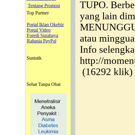
TUPO. Berbed
Tentang Promosi
Top Partner
yang lain d
MENUNGGU b
Portal Iklan Okebiz
Portal Video
Foredi Surabaya
atau minggua
Rahasia PayPal
Info selengka
http://momen
Statistik
(16292 klik)
Sehat Tanpa Obat