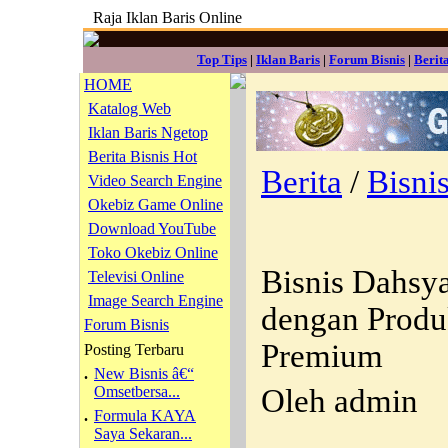
Raja Iklan Baris Online
Top Tips
|
Iklan Baris
|
Forum Bisnis
|
Berit
HOME
Katalog Web
Iklan Baris Ngetop
Berita Bisnis Hot
Berita
/
Bisni
Video Search Engine
Okebiz Game Online
Download YouTube
Toko Okebiz Online
Bisnis Dahs
Televisi Online
Image Search Engine
dengan Produ
Forum Bisnis
Premium
Posting Terbaru
.
New Bisnis â€“
Omsetbersa...
Oleh admin
.
Formula KAYA
Saya Sekaran...