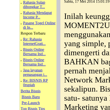
Sabtu, 17 Mei 2014 15:01:19
.
Rahasia Sulap
dibongkar T...
.
Rahasia Mendapat
Inilah keungg
Income P...
.
Pasang Togel Online
MOMENT2U. B
di In...
menggunakan 
Respon Terbaru
.
Re: Rahasia
yang simple, 
InternetGrati...
.
Bisnis Online
dimengerti da
Bersama Ind...
BAHKAN bagi
.
Bisnis Online
Bersama Ind...
pernah menja
.
Jasa layanan
pemasangan i...
Network Mark
.
Re: BISNIS RP
0rupiah
sekalipun. Bi
Berita Bisnis
satu- satunya
Bisnis Baru
Pre-Launch
Marketing ya
Top Bisnis Tips