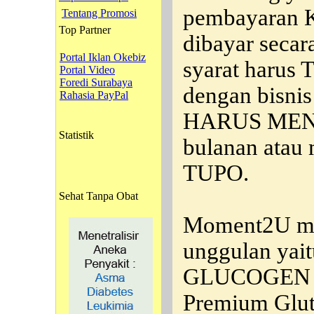
pembayaran
Tentang Promosi
Top Partner
dibayar seca
Portal Iklan Okebiz
syarat harus
Portal Video
Foredi Surabaya
dengan bisnis
Rahasia PayPal
HARUS MEN
Statistik
bulanan atau
TUPO.
Sehat Tanpa Obat
Moment2U me
unggulan ya
GLUCOGEN a
Premium Glut