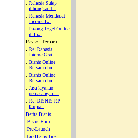
.
Rahasia Sulap
dibongkar T...
.
Rahasia Mendapat
Income P...
.
Pasang Togel Online
di In...
Respon Terbaru
.
Re: Rahasia
InternetGrati...
.
Bisnis Online
Bersama Ind...
.
Bisnis Online
Bersama Ind...
.
Jasa layanan
pemasangan i...
.
Re: BISNIS RP
0rupiah
Berita Bisnis
Bisnis Baru
Pre-Launch
Top Bisnis Tips