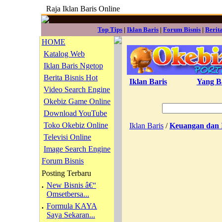
Raja Iklan Baris Online
Top Tips
|
Iklan Baris
|
Forum Bisnis
|
Berit
HOME
Katalog Web
Iklan Baris Ngetop
Berita Bisnis Hot
Iklan Baris
Yang B
Video Search Engine
Okebiz Game Online
Download YouTube
Toko Okebiz Online
Iklan Baris
/
Keuangan dan I
Televisi Online
Image Search Engine
Forum Bisnis
Posting Terbaru
.
New Bisnis â€“
Omsetbersa...
.
Formula KAYA
Saya Sekaran...