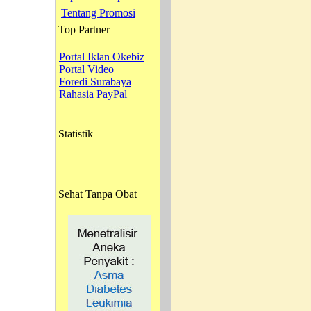
Tentang Promosi
Top Partner
Portal Iklan Okebiz
Portal Video
Foredi Surabaya
Rahasia PayPal
Statistik
Sehat Tanpa Obat