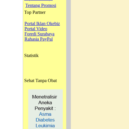
Tentang Promosi
Top Partner
Portal Iklan Okebiz
Portal Video
Foredi Surabaya
Rahasia PayPal
Statistik
Sehat Tanpa Obat