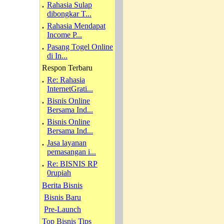
.
Rahasia Sulap
dibongkar T...
.
Rahasia Mendapat
Income P...
.
Pasang Togel Online
di In...
Respon Terbaru
.
Re: Rahasia
InternetGrati...
.
Bisnis Online
Bersama Ind...
.
Bisnis Online
Bersama Ind...
.
Jasa layanan
pemasangan i...
.
Re: BISNIS RP
0rupiah
Berita Bisnis
Bisnis Baru
Pre-Launch
Top Bisnis Tips