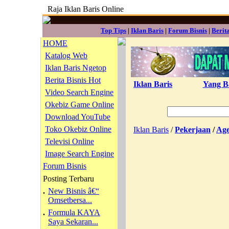
Raja Iklan Baris Online
Top Tips
|
Iklan Baris
|
Forum Bisnis
|
Berit
HOME
Katalog Web
Iklan Baris Ngetop
Berita Bisnis Hot
Iklan Baris
Yang B
Video Search Engine
Okebiz Game Online
Download YouTube
Toko Okebiz Online
Iklan Baris
/
Pekerjaan
/
Age
Televisi Online
Image Search Engine
Forum Bisnis
Posting Terbaru
.
New Bisnis â€“
Omsetbersa...
.
Formula KAYA
Saya Sekaran...